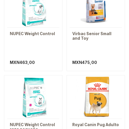
NUPEC Weight Control
Virbac Senior Small
and Toy
MXN463,00
MXN475,00
Cardiaco
Oftálmico
Dermatológico
Desparasitantes
GRATIS
NUPEC Weight Control
Royal Canin Pug Adulto