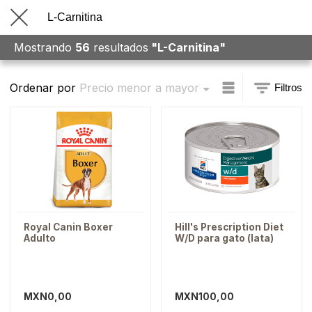
menu
Mostrando
56
resultados
"
L-Carnitina
"
Ordenar por
Precio menor a mayor
Filtros
Royal Canin Boxer
Hill's Prescription Diet
Adulto
W/D para gato (lata)
MXN0,00
MXN100,00