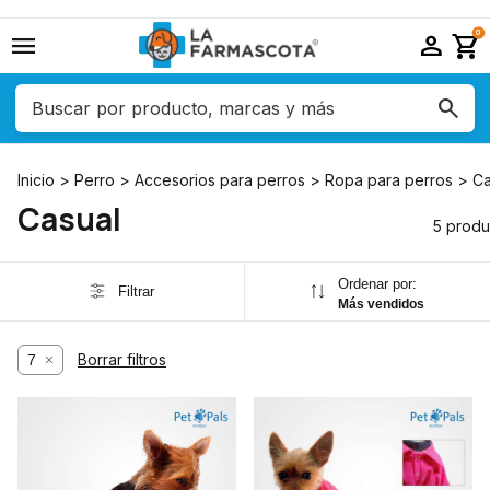
menu
person
shopping_cart
0
Inicio
>
Perro
>
Accesorios para perros
>
Ropa para perros
>
Ca
Casual
5 produ
Ordenar por:
Filtrar
Más vendidos
Borrar filtros
7