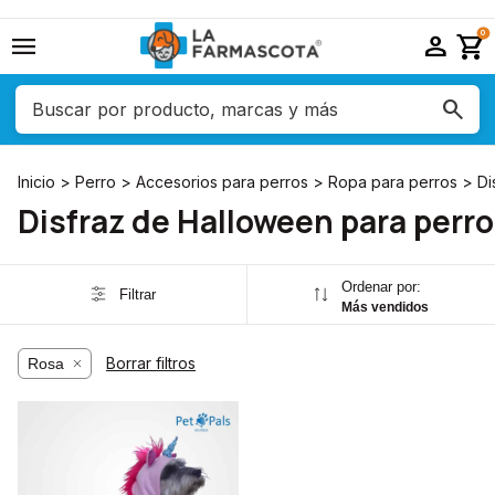
menu
person
shopping_cart
0
Inicio
>
Perro
>
Accesorios para perros
>
Ropa para perros
>
Di
Disfraz de Halloween para perr
Ordenar por:
Filtrar
Más vendidos
Borrar filtros
Rosa