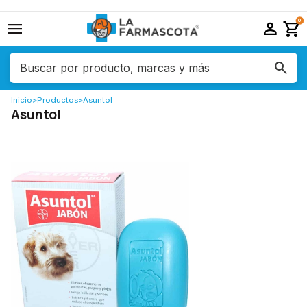
menu
person
shopping_cart
0
Inicio
>
Productos
>
Asuntol
Asuntol