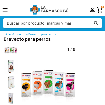
menu
person
shopping_cart
0
Inicio
>
Productos
>
Bravecto para perros
Bravecto para perros
1
/
6