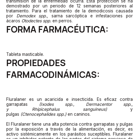
transmisión de la enfermedad ocurra. Esta protección se ha
demostrado por un periodo de 12 semanas posteriores al
tratamiento. Para el tratamiento de la demodicosis causada
por
Demodex spp.,
sarna sarcóptica e infestaciones por
ácaros
Otodectes spp.
en perros.
FORMA FARMACÉUTICA:
Tableta masticable.
PROPIEDADES
FARMACODINÁMICAS:
Fluralaner es un acaricida e insecticida. Es eficaz contra
garrapatas
(Ixodes
spp
.,
Dermacentor
spp
.,
y
Rhipicephalus
sanguineus
)
y
pulgas
(
Ctenocephalides
spp
.)
en caninos.
El Fluralaner tiene una alta potencia contra garrapatas y pulgas
por la exposición a través de la alimentación, es decir, es
activo sistémicamente en los parásitos suceptibles. Fluralaner
es un inhibidor potente de las partes del sistema nervioso de