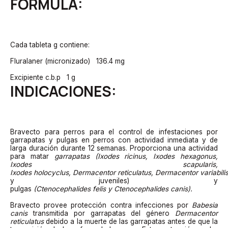
FÓRMULA:
Cada tableta g contiene:
Fluralaner (micronizado) 136.4 mg
Excipiente c.b.p 1 g
INDICACIONES:
Bravecto para perros para el control de infestaciones por
garrapatas y pulgas en perros con actividad inmediata y de
larga duración durante 12 semanas. Proporciona una actividad
para matar
garrapatas (Ixodes
ricinus
, Ixodes
hexagonus
,
Ixodes
scapularis
,
Ixodes
holocyclus
,
Dermacentor
reticulatus
,
Dermacentor
variabili
y juveniles) y
pulgas
(
Ctenocephalides
felis
y
Ctenocephalides
canis).
Bravecto provee protección contra infecciones por
Babesia
canis
transmitida por garrapatas del género
Dermacentor
reticulatus
debido a la muerte de las garrapatas antes de que la