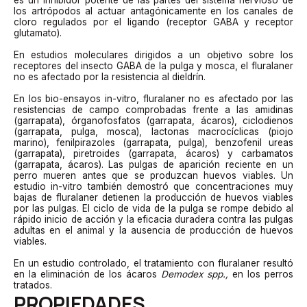
los artrópodos al actuar antagónicamente en los canales de
cloro regulados por el ligando (receptor GABA y receptor
glutamato).
En estudios moleculares dirigidos a un objetivo sobre los
receptores del insecto GABA de la pulga y mosca, el fluralaner
no es afectado por la resistencia al dieldrín.
En los bio-ensayos in-vitro, fluralaner no es afectado por las
resistencias de campo comprobadas frente a las amidinas
(garrapata), órganofosfatos (garrapata, ácaros), ciclodienos
(garrapata, pulga, mosca), lactonas macrocíclicas (piojo
marino), fenilpirazoles (garrapata, pulga), benzofenil ureas
(garrapata), piretroides (garrapata, ácaros) y carbamatos
(garrapata, ácaros). Las pulgas de aparición reciente en un
perro mueren antes que se produzcan huevos viables. Un
estudio in-vitro también demostró que concentraciones muy
bajas de fluralaner detienen la producción de huevos viables
por las pulgas. El ciclo de vida de la pulga se rompe debido al
rápido inicio de acción y la eficacia duradera contra las pulgas
adultas en el animal y la ausencia de producción de huevos
viables.
En un estudio controlado, el tratamiento con fluralaner resultó
en la eliminación de los ácaros
Demodex spp.,
en los perros
tratados.
PROPIEDADES