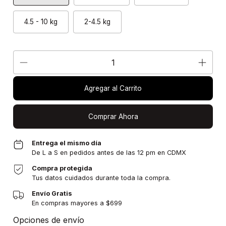
4.5 - 10 kg
2-4.5 kg
Agregar al Carrito
Comprar Ahora
Entrega el mismo día
De L a S en pedidos antes de las 12 pm en CDMX
Compra protegida
Tus datos cuidados durante toda la compra.
Envío Gratis
En compras mayores a $699
Entregas para el CP:
Cambiar CP
Opciones de envío