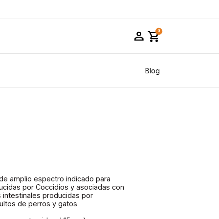
person
shopping_cart
0
Blog
 de amplio espectro indicado para
oducidas por Coccidios y asociadas con
s intestinales producidas por
ultos de perros y gatos