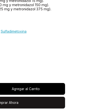
 mg y metronidazol 15 mg).
50 mg y metronidazol 150 mg).
625 mg y metronidazol 375 mg).
,
Sulfadimetoxina
Agregar al Carrito
prar Ahora