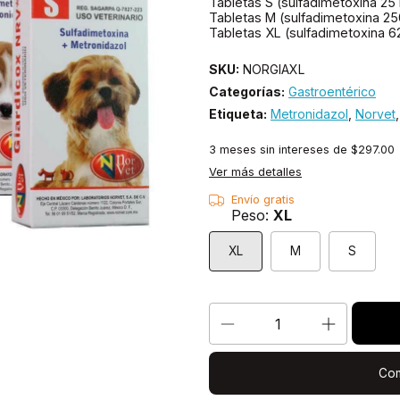
Tabletas S (sulfadimetoxina 25
Tabletas M (sulfadimetoxina 2
Tabletas XL (sulfadimetoxina 
SKU:
NORGIAXL
Categorías:
Gastroentérico
Etiqueta:
Metronidazol
,
Norvet
3
meses sin intereses de
$297.00
Ver más detalles
Envío gratis
Peso:
XL
XL
M
S
Com