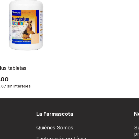
lus tabletas
.00
.67
sin intereses
La Farmascota
N
Quiénes Somos
Su
p
Facturación en Línea