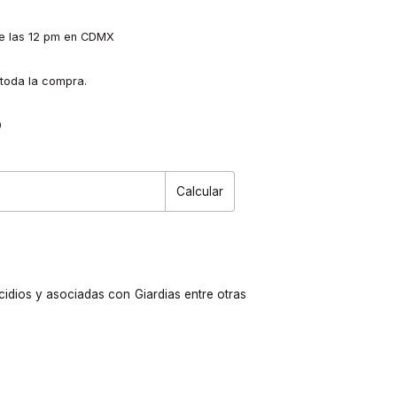
de las 12 pm en CDMX
 toda la compra.
9
Cambiar CP
Calcular
cidios y asociadas con Giardias entre otras