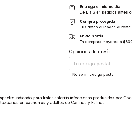
Entrega el mismo día
De L a S en pedidos antes 
Compra protegida
Tus datos cuidados durante
Envío Gratis
En compras mayores a $69
Entregas para el CP:
Opciones de envío
No sé mi código postal
spectro indicado para tratar enteritis infecciosas producidas por Coc
otozoarios en cachorros y adultos de Caninos y Felinos.