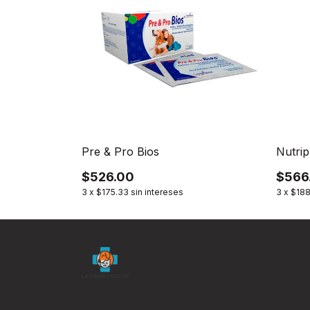
Pre & Pro Bios
Nutrip
$526.00
$566
3
x
$175.33
sin intereses
3
x
$188