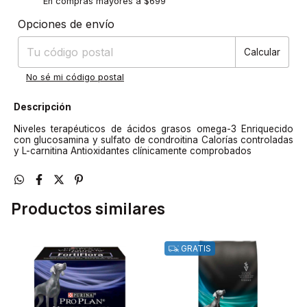
En compras mayores a $699
Entregas para el CP:
Cambiar CP
Opciones de envío
Calcular
No sé mi código postal
Descripción
Niveles terapéuticos de ácidos grasos omega-3 Enriquecido
con glucosamina y sulfato de condroitina Calorías controladas
y L-carnitina Antioxidantes clínicamente comprobados
Productos similares
GRATIS