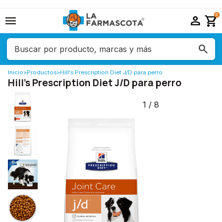
menu
person
shopping_cart
0
Inicio
>
Productos
>
Hill's Prescription Diet J/D para perro
Hill's Prescription Diet J/D para perro
1
/
8