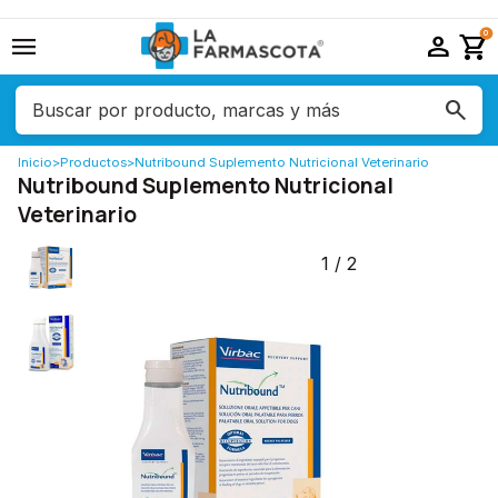
menu
person
shopping_cart
0
Inicio
>
Productos
>
Nutribound Suplemento Nutricional Veterinario
Nutribound Suplemento Nutricional
Veterinario
1
/
2