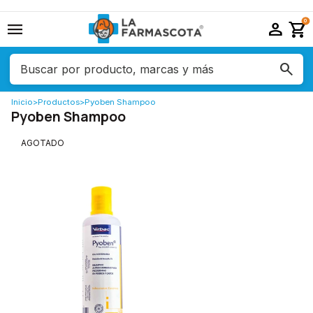
menu
person
shopping_cart
0
Inicio
>
Productos
>
Pyoben Shampoo
Pyoben Shampoo
AGOTADO