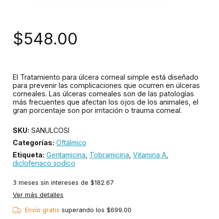
$548.00
El Tratamiento para úlcera corneal simple está diseñado
para prevenir las complicaciones que ocurren en úlceras
corneales. Las úlceras corneales son de las patologías
más frecuentes que afectan los ojos de los animales, el
gran porcentaje son por irritación o trauma corneal.
SKU:
SANULCOSI
Categorías:
Oftálmico
Etiqueta:
Gentamicina
,
Tobramicina
,
Vitamina A
,
diclofenaco sodico
3
meses sin intereses de
$182.67
Ver más detalles
Envío gratis
superando los
$699.00