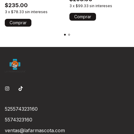
$235.00
3
x
$99.33
sin intereses
3
x
$78.33
sin intereses
Comprar
525574323160
5574323160
ventas@lafarmascota.com