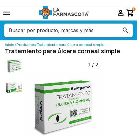
menu
person
shopping_cart
0
Inicio
>
Productos
>
Tratamiento para úlcera corneal simple
Tratamiento para úlcera corneal simple
1
/
2