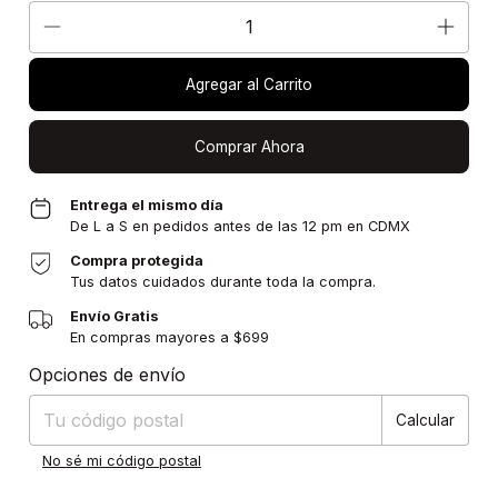
Agregar al Carrito
Comprar Ahora
Entrega el mismo día
De L a S en pedidos antes de las 12 pm en CDMX
Compra protegida
Tus datos cuidados durante toda la compra.
Envío Gratis
En compras mayores a $699
Entregas para el CP:
Cambiar CP
Opciones de envío
Calcular
No sé mi código postal