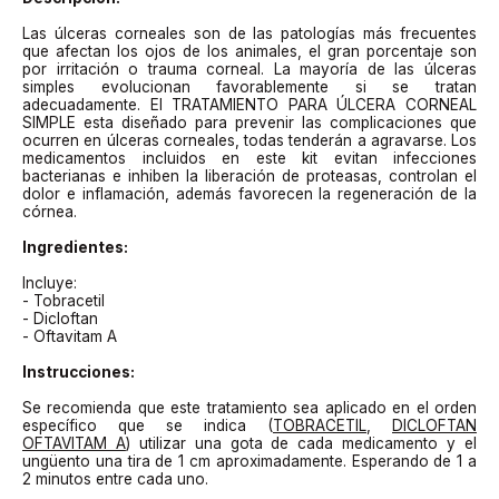
Las úlceras corneales son de las patologías más frecuentes
que afectan los ojos de los animales, el gran porcentaje son
por irritación o trauma corneal. La mayoría de las úlceras
simples evolucionan favorablemente si se tratan
adecuadamente. El TRATAMIENTO PARA ÚLCERA CORNEAL
SIMPLE esta diseñado para prevenir las complicaciones que
ocurren en úlceras corneales, todas tenderán a agravarse. Los
medicamentos incluidos en este kit evitan infecciones
bacterianas e inhiben la liberación de proteasas, controlan el
dolor e inflamación, además favorecen la regeneración de la
córnea.
Ingredientes:
Incluye:
- Tobracetil
- Dicloftan
- Oftavitam A
Instrucciones:
Se recomienda que este tratamiento sea aplicado en el orden
específico que se indica (
TOBRACETIL
,
DICLOFTAN
OFTAVITAM A
) utilizar una gota de cada medicamento y el
ungüento una tira de 1 cm aproximadamente. Esperando de 1 a
2 minutos entre cada uno.