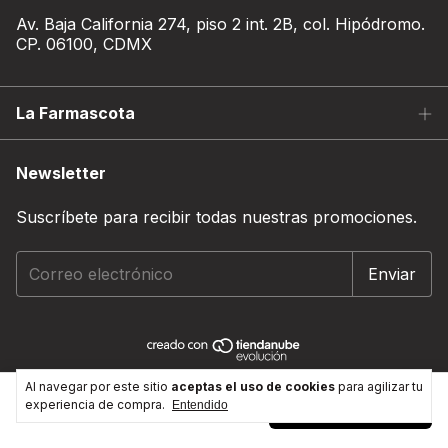
Av. Baja California 274, piso 2 int. 2B, col. Hipódromo.
CP. 06100, CDMX
La Farmascota
Newsletter
Suscríbete para recibir todas nuestras promociones.
Copyright Farmacia Veterinaria y alimento para mascota -
Al navegar por este sitio
aceptas el uso de cookies
para agilizar tu
5 ml
experiencia de compra.
Agregar al carrito
La Farmascota - 2026. Todos los derechos reservados.
Entendido
$548.00