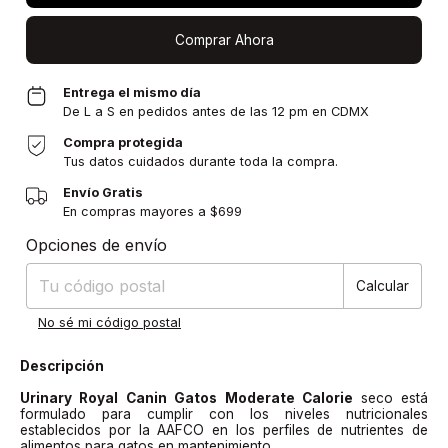
Comprar Ahora
Entrega el mismo día
De L a S en pedidos antes de las 12 pm en CDMX
Compra protegida
Tus datos cuidados durante toda la compra.
Envío Gratis
En compras mayores a $699
Entregas para el CP:
Cambiar CP
Opciones de envío
Calcular
No sé mi código postal
Descripción
Urinary Royal Canin Gatos Moderate Calorie
seco está
formulado para cumplir con los niveles nutricionales
establecidos por la AAFCO en los perfiles de nutrientes de
alimentos para gatos en mantenimiento.