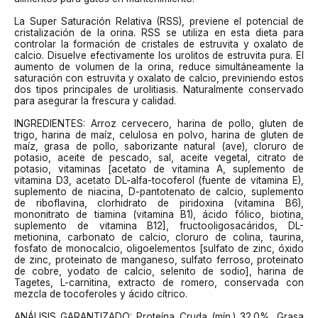
La Super Saturación Relativa (RSS), previene el potencial de
cristalización de la orina. RSS se utiliza en esta dieta para
controlar la formación de cristales de estruvita y oxalato de
calcio. Disuelve efectivamente los urolitos de estruvita pura. El
aumento de volumen de la orina, reduce simultáneamente la
saturación con estruvita y oxalato de calcio, previniendo estos
dos tipos principales de urolitiasis. Naturalmente conservado
para asegurar la frescura y calidad.
INGREDIENTES: Arroz cervecero, harina de pollo, gluten de
trigo, harina de maíz, celulosa en polvo, harina de gluten de
maíz, grasa de pollo, saborizante natural (ave), cloruro de
potasio, aceite de pescado, sal, aceite vegetal, citrato de
potasio, vitaminas [acetato de vitamina A, suplemento de
vitamina D3, acetato DL-alfa-tocoferol (fuente de vitamina E),
suplemento de niacina, D-pantotenato de calcio, suplemento
de riboflavina, clorhidrato de piridoxina (vitamina B6),
mononitrato de tiamina (vitamina B1), ácido fólico, biotina,
suplemento de vitamina B12], fructooligosacáridos, DL-
metionina, carbonato de calcio, cloruro de colina, taurina,
fosfato de monocalcio, oligoelementos [sulfato de zinc, óxido
de zinc, proteinato de manganeso, sulfato ferroso, proteinato
de cobre, yodato de calcio, selenito de sodio], harina de
Tagetes, L-carnitina, extracto de romero, conservada con
mezcla de tocoferoles y ácido cítrico.
ANÁLISIS GARANTIZADO: Proteína Cruda (mín.) 32.0%, Grasa