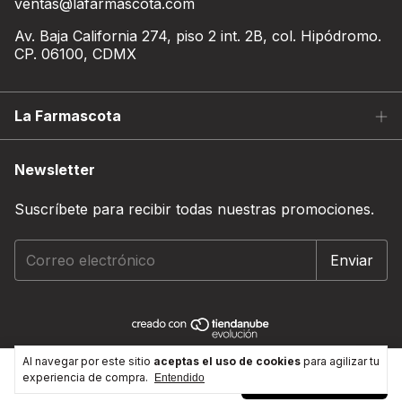
ventas@lafarmascota.com
Av. Baja California 274, piso 2 int. 2B, col. Hipódromo.
CP. 06100, CDMX
La Farmascota
Newsletter
Suscríbete para recibir todas nuestras promociones.
Copyright Farmacia Veterinaria y alimento para mascota -
Al navegar por este sitio
aceptas el uso de cookies
para agilizar tu
3 kg
experiencia de compra.
Agregar al carrito
La Farmascota - 2026. Todos los derechos reservados.
Entendido
$970.00