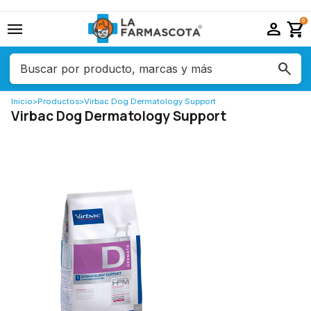
menu
person
shopping_cart
0
Inicio
>
Productos
>
Virbac Dog Dermatology Support
Virbac Dog Dermatology Support