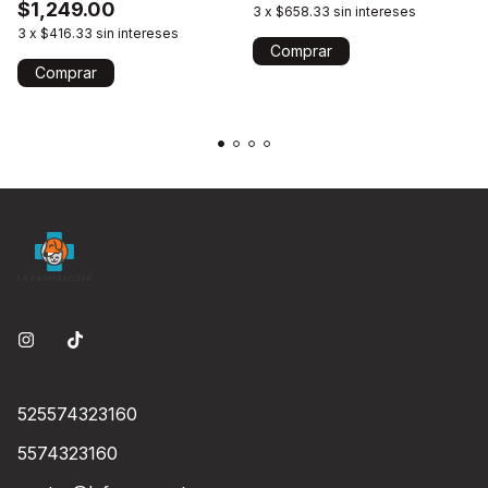
$1,249.00
3
x
$658.33
sin intereses
3
x
$416.33
sin intereses
Comprar
Comprar
525574323160
5574323160