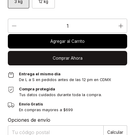
3 kg
12 kg
Agregar al Carrito
Comprar Ahora
Entrega el mismo día
De L a S en pedidos antes de las 12 pm en CDMX
Compra protegida
Tus datos cuidados durante toda la compra.
Envío Gratis
En compras mayores a $699
Entregas para el CP:
Cambiar CP
Opciones de envío
Calcular