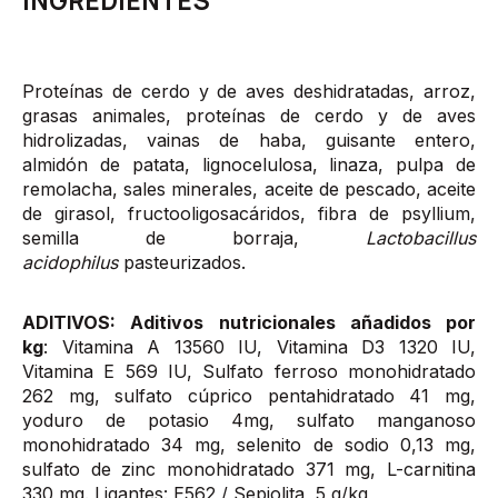
INGREDIENTES
Proteínas de cerdo y de aves deshidratadas, arroz,
grasas animales, proteínas de cerdo y de aves
hidrolizadas, vainas de haba, guisante entero,
almidón de patata, lignocelulosa, linaza, pulpa de
remolacha, sales minerales, aceite de pescado, aceite
de girasol, fructooligosacáridos, fibra de psyllium,
semilla de borraja,
Lactobacillus
acidophilus
pasteurizados.
ADITIVOS: Aditivos nutricionales añadidos por
kg
: Vitamina A 13560 IU, Vitamina D3 1320 IU,
Vitamina E 569 IU, Sulfato ferroso monohidratado
262 mg, sulfato cúprico pentahidratado 41 mg,
yoduro de potasio 4mg, sulfato manganoso
monohidratado 34 mg, selenito de sodio 0,13 mg,
sulfato de zinc monohidratado 371 mg, L-carnitina
330 mg. Ligantes: E562 / Sepiolita, 5 g/kg