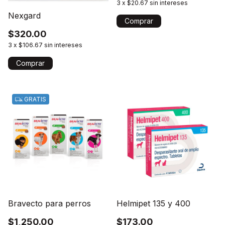
3
x
$20.67
sin intereses
Nexgard
Comprar
$320.00
3
x
$106.67
sin intereses
Comprar
GRATIS
Bravecto para perros
Helmipet 135 y 400
$1,250.00
$173.00