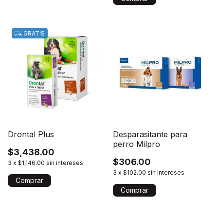
GRATIS
Drontal Plus
Desparasitante para
perro Milpro
$3,438.00
$306.00
3
x
$1,146.00
sin intereses
3
x
$102.00
sin intereses
Comprar
Comprar