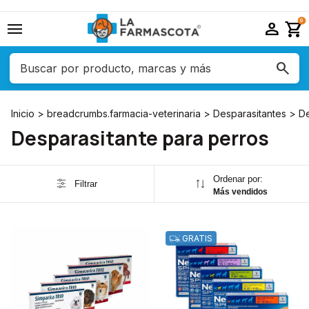
menu
person
shopping_cart
0
Inicio
>
breadcrumbs.farmacia-veterinaria
>
Desparasitantes
>
De
Desparasitante para perros
Ordenar por:
Filtrar
Más vendidos
GRATIS