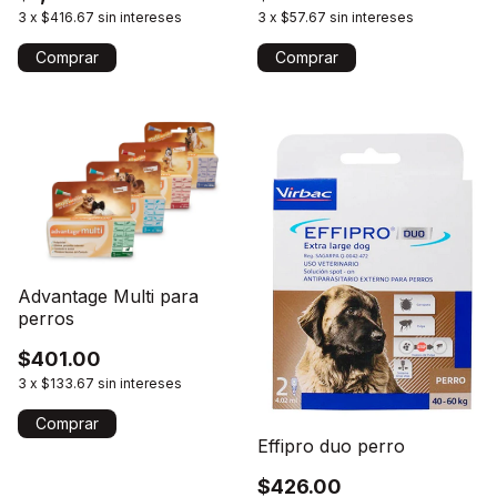
3
x
$416.67
sin intereses
3
x
$57.67
sin intereses
Comprar
Comprar
Advantage Multi para
perros
$401.00
3
x
$133.67
sin intereses
Comprar
Effipro duo perro
$426.00