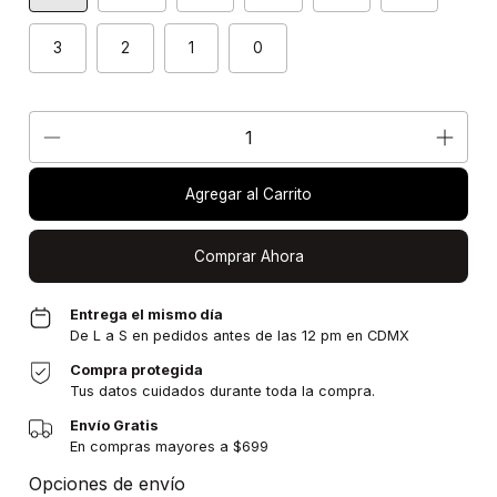
3
2
1
0
Agregar al Carrito
Comprar Ahora
Entrega el mismo día
De L a S en pedidos antes de las 12 pm en CDMX
Compra protegida
Tus datos cuidados durante toda la compra.
Envío Gratis
En compras mayores a $699
Entregas para el CP:
Cambiar CP
Opciones de envío