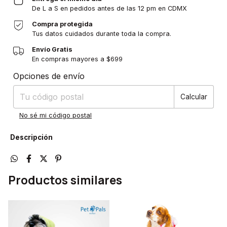
De L a S en pedidos antes de las 12 pm en CDMX
Compra protegida
Tus datos cuidados durante toda la compra.
Envío Gratis
En compras mayores a $699
Entregas para el CP:
Cambiar CP
Opciones de envío
Calcular
No sé mi código postal
Descripción
Productos similares