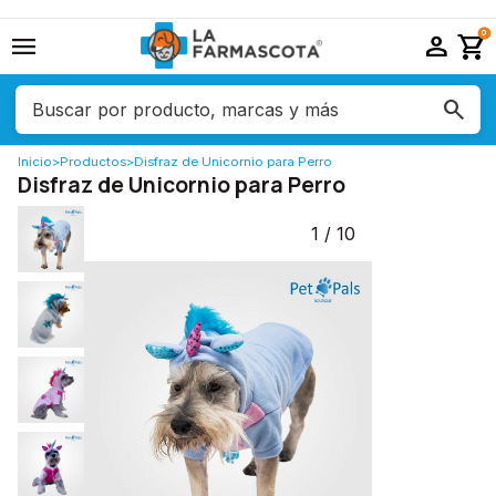
menu
person
shopping_cart
0
Inicio
>
Productos
>
Disfraz de Unicornio para Perro
Disfraz de Unicornio para Perro
1
/
10